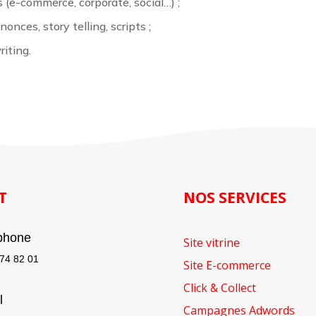
 (e-commerce, corporate, social…) ;
ces, story telling, scripts ;
iting.
T
NOS SERVICES
phone
Site vitrine
 74 82 01
Site E-commerce
Click & Collect
l
Campagnes Adwords