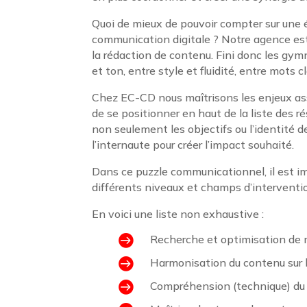
Quoi de mieux de pouvoir compter sur une é
communication digitale ? Notre agence est p
la rédaction de contenu. Fini donc les gymn
et ton, entre style et fluidité, entre mots cl
Chez EC-CD nous maîtrisons les enjeux assoc
de se positionner en haut de la liste des r
non seulement les objectifs ou l’identité d
l’internaute pour créer l’impact souhaité.
Dans ce puzzle communicationnel, il est imp
différents niveaux et champs d’interventi
En voici une liste non exhaustive :

Recherche et optimisation de m

Harmonisation du contenu sur l

Compréhension (technique) du s